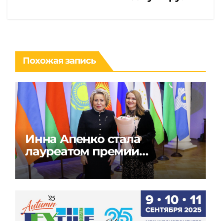
Похожая запись
Инна Апенко стала
лауреатом премии
«Содружество моды» в
России