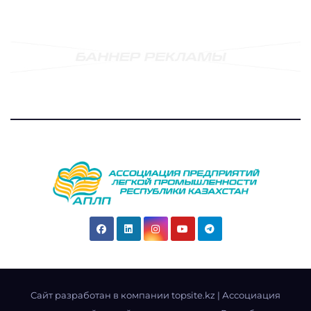
Cайт разработан в компании topsite.kz
|
Ассоциация