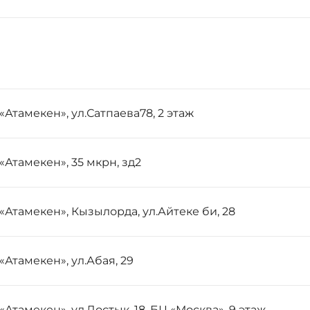
«Атамекен», ул.Сатпаева78, 2 этаж
«Атамекен», 35 мкрн, зд2
«Атамекен», Кызылорда, ул.Айтеке би, 28
«Атамекен», ул.Абая, 29
«Атамекен», ул.Достык, 18. БЦ «Москва», 9 этаж