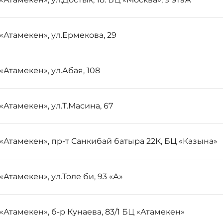
«Атамекен», ул.Ермекова, 29
«Атамекен», ул.Абая, 108
«Атамекен», ул.Т.Масина, 67
«Атамекен», пр-т Санкибай батыра 22К, БЦ «Казына»
«Атамекен», ул.Толе би, 93 «А»
«Атамекен», б-р Кунаева, 83/1 БЦ «Атамекен»