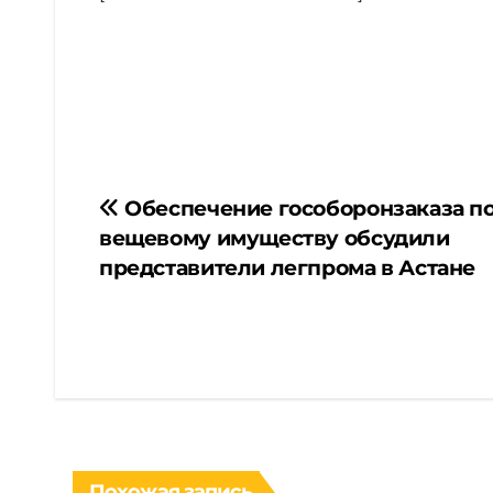
Навигация
Обеспечение гособоронзаказа п
вещевому имуществу обсудили
по
представители легпрома в Астане
записям
Похожая запись