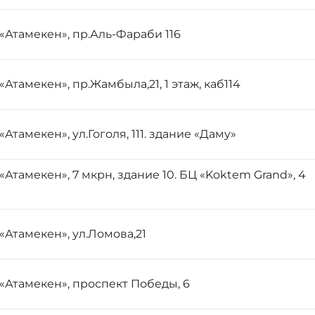
«Атамекен», пр.Аль-Фараби 116
«Атамекен», пр.Жамбыла,21, 1 этаж, каб114
«Атамекен», ул.Гоголя, 111. здание «Даму»
«Атамекен», 7 мкрн, здание 10. БЦ «Koktem Grand», 4
«Атамекен», ул.Ломова,21
«Атамекен», проспект Победы, 6