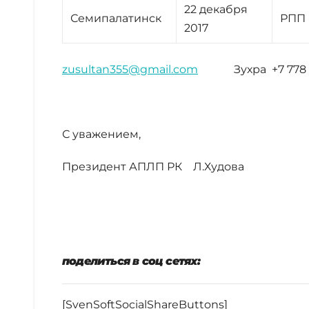
22 декабря
Семипалатинск
РПП 
2017
zusultan355@gmail.com
Зухра +7 778 81
С уважением,
Президент АПЛП РК Л.Худова
поделиться в соц сетях:
[SvenSoftSocialShareButtons]