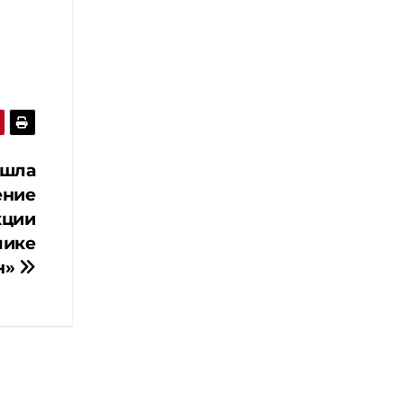
ошла
ение
кции
лике
н»