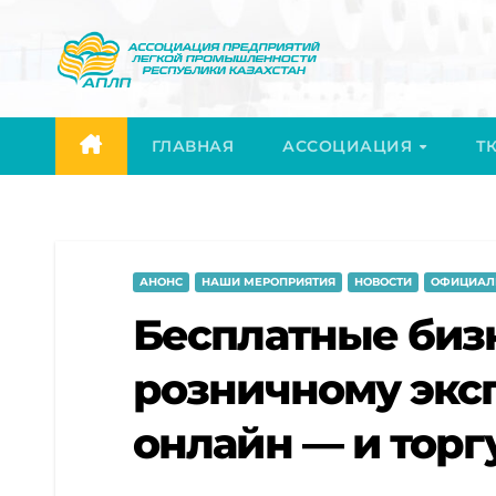
Перейти
к
содержимому
ГЛАВНАЯ
АССОЦИАЦИЯ
ТК
АНОНС
НАШИ МЕРОПРИЯТИЯ
НОВОСТИ
ОФИЦИАЛ
Бесплатные биз
розничному экс
онлайн — и торг