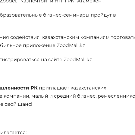
oodel, “Казпочтой” и НПП РК “Атамекен”.
. образовательные бизнес-семинары пройдут в
ния содействия казахстанским компаниям торговат
бильное приложение ZoodMall.kz
истрироваться на сайте ZoodMall.kz
ышленности РК
приглашает казахстанских
е компании, малый и средний бизнес, ремесленник
е свой шанс!
илагается: