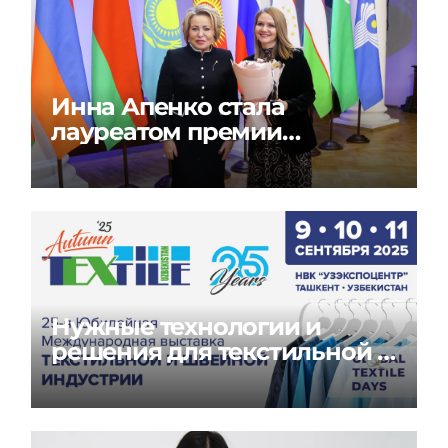
Инна Апенко стала
лауреатом премии
«Содружество моды» в
России
Нужные технологии и
решения для текстильной и
швейной индустрии на
Global Textile Days