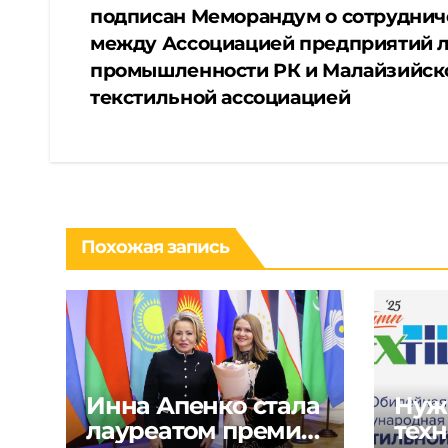
подписан Меморандум о сотруднич
по
между Ассоциацией предприятий 
промышленности РК и Малайзийск
записям
текстильной ассоциацией
Похожая запись
Инна Апенко стала
Нуж
лауреатом премии
техн