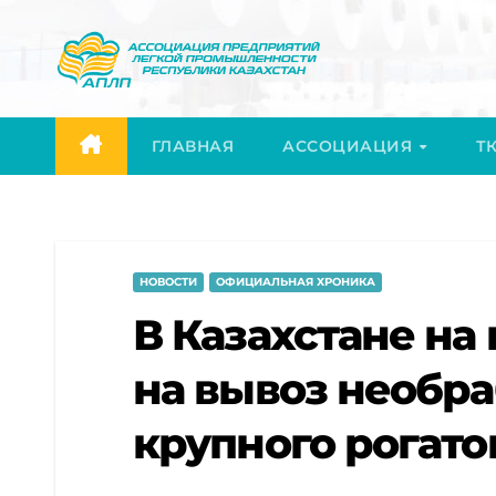
Перейти
к
содержимому
ГЛАВНАЯ
АССОЦИАЦИЯ
ТК
НОВОСТИ
ОФИЦИАЛЬНАЯ ХРОНИКА
В Казахстане на
на вывоз необр
крупного рогато