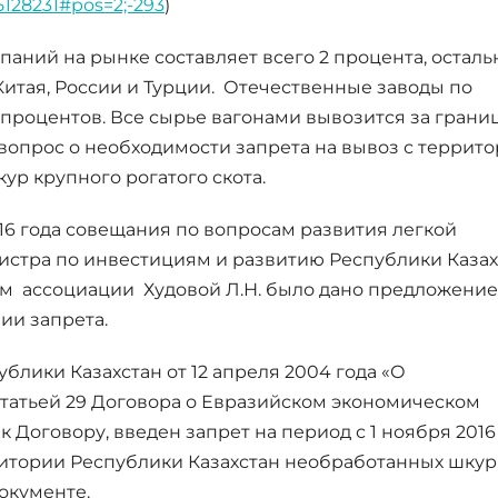
5128231#pos=2;-293
)
аний на рынке составляет всего 2 процента, остал
Китая, России и Турции. Отечественные заводы по
процентов. Все сырье вагонами вывозится за грани
 вопрос о необходимости запрета на вывоз с террит
ур крупного рогатого скота.
16 года совещания по вопросам развития легкой
стра по инвестициям и развитию Республики Казах
ом ассоциации Худовой Л.Н. было дано предложение
ии запрета.
ублики Казахстан от 12 апреля 2004 года «О
статьей 29 Договора о Евразийском экономическом
к Договору, введен запрет на период с 1 ноября 2016
ритории Республики Казахстан необработанных шкур
документе.