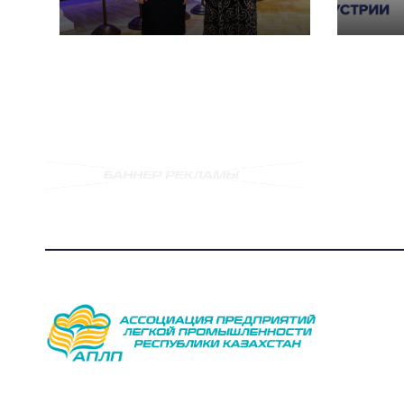
«Содружество
реш
моды» в России
текс
шве
инду
Glob