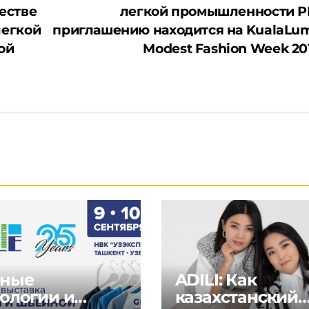
естве
легкой промышленности Р
легкой
приглашению находится на KualaLu
ой
Modest Fashion Week 20
ные
ADILI: Как
ологии и
казахстанский