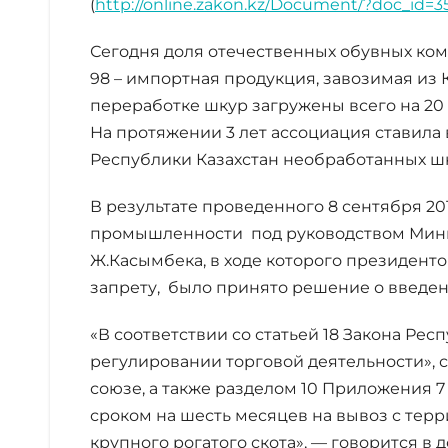
(
http://online.zakon.kz/Document/?doc_id=3
Сегодня доля отечественных обувных комп
98 – импортная продукция, завозимая из 
переработке шкур загружены всего на 20 
На протяжении 3 лет ассоциация ставила
Республики Казахстан необработанных шк
В результате проведенного 8 сентября 20
промышленности под руководством Мини
Ж.Касымбека, в ходе которого президент
запрету, было принято решение о введен
«В соответствии со статьей 18 Закона Респ
регулировании торговой деятельности», 
союзе, а также разделом 10 Приложения 7 
сроком на шесть месяцев на вывоз с тер
крупного рогатого скота», — говорится в 