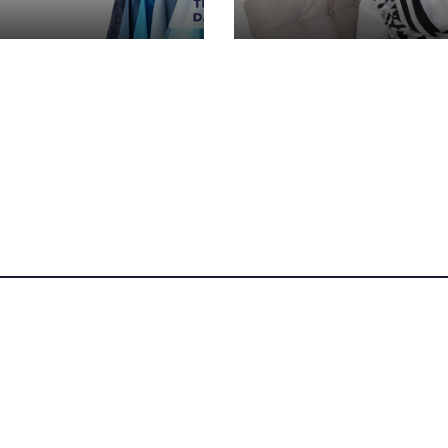
ения для
бренд объедин
тильной и
традиции и
йной
современность
стрии на
al Textile Days