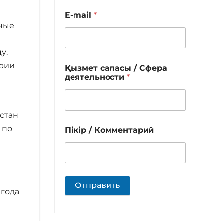
E-mail
*
ьные
цу.
ории
Қызмет саласы / Сфера
деятельности
*
стан
 по
Пікір / Комментарий
Отправить
 года