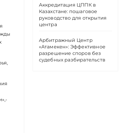
Аккредитация ЦППК в
Казахстане: пошаговое
руководство для открытия
центра
я
ежды
Арбитражный Центр
х
«Атамекен»: Эффективное
разрешение споров без
судебных разбирательств
ья,
ния
»,-