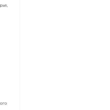
рья,
е
ного