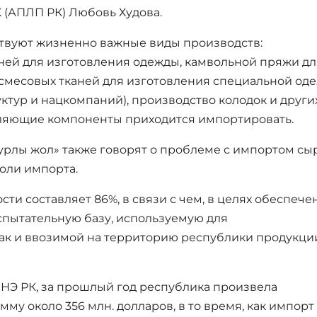
(АПЛП РК) Любовь Худова.
тствуют жизненно важные виды производств:
ней для изготовления одежды, камвольной пряжи дл
 смесовых тканей для изготовления специальной од
ктур и нацкомпаний), производство колодок и други
вляющие компоненты приходится импортировать.
рлы жол» также говорят о проблеме с импортом сыр
оли импорта.
и составляет 86%, в связи с чем, в целях обеспече
спытательную базу, используемую для
так и ввозимой на территорию республики продукции
МНЭ РК, за прошлый год республика произвела
у около 356 млн. долларов, в то время, как импорт