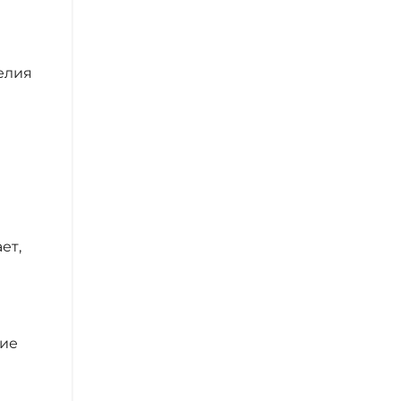
елия
ет,
кие