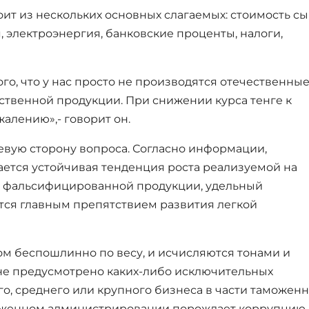
оит из нескольких основных слагаемых: стоимость сы
 электроэнергия, банковские проценты, налоги,
о, что у нас просто не производятся отечественны
ственной продукции. При снижении курса тенге к
жалению»,- говорит он.
невую сторону вопроса. Согласно информации,
ется устойчивая тенденция роста реализуемой на
и фальсифицированной продукции, удельный
ется главным препятствием развития легкой
ном беспошлинно по весу, и исчисляются тонами и
 не предусмотрено каких-либо исключительных
о, среднего или крупного бизнеса в части таможен
моженном администрировании порождает коррупцию.