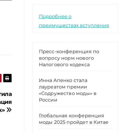
авиши
рх/
Подробнее о
з,
бы
преимуществах вступления
личить
ньшить
Пресс-конференция по
мкость.
вопросу норм нового
Налогового кодекса
Инна Апенко стала
лауреатом премии
тила
«Содружество моды» в
России
ация
ж»
Глобальная конференция
моды 2025 пройдет в Китае