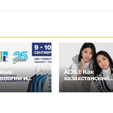
ные
ADILI: Как
ологии и
казахстанский
ения для
бренд объедин
тильной и
традиции и
йной
современность
стрии на
al Textile Days