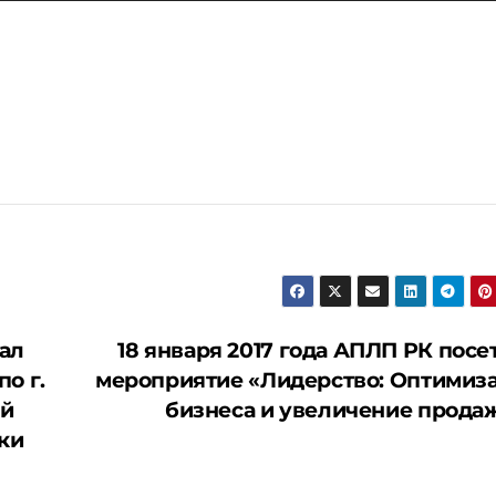
кл
вве
вни
что
уве
или
уме
гро
ал
18 января 2017 года АПЛП РК посе
о г.
мероприятие «Лидерство: Оптимиз
ий
бизнеса и увеличение прода
ки