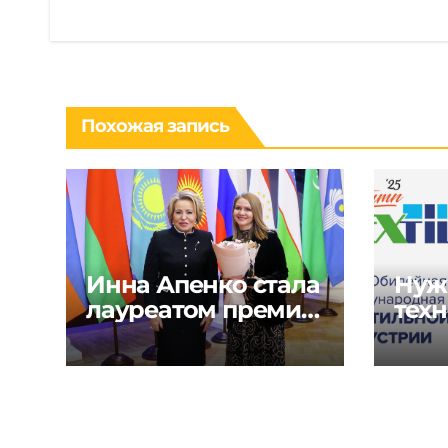
Похожая запись
Инна Апенко стала
Нуж
лауреатом премии
техн
«Содружество
реш
моды» в России
текс
шве
инду
Glob