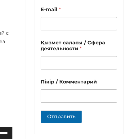
E-mail
*
ей с
ез
Қызмет саласы / Сфера
деятельности
*
Пікір / Комментарий
Отправить
ользуйте