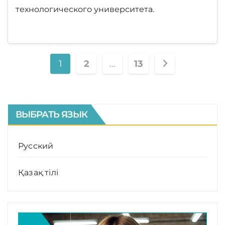
технологического университета.
Навигация
1
2
…
13
по
записям
ВЫБРАТЬ ЯЗЫК
Русский
Қазақ тілі