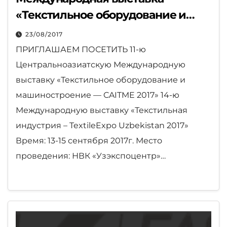
«Текстильное оборудование и
машиностроение — CAITME 2017»
23/08/2017
и 14-я Международная выставка
ПРИГЛАШАЕМ ПОСЕТИТЬ 11-ю
«Текстильная индустрия –
Центральноазиатскую Международную
TextileExpo Uzbekistan 2017»
выставку «Текстильное оборудование и
машиностроение — CAITME 2017» 14-ю
Международную выставку «Текстильная
индустрия – TextileExpo Uzbekistan 2017»
Время: 13-15 сентября 2017г. Место
проведения: НВК «Узэкспоцентр»…