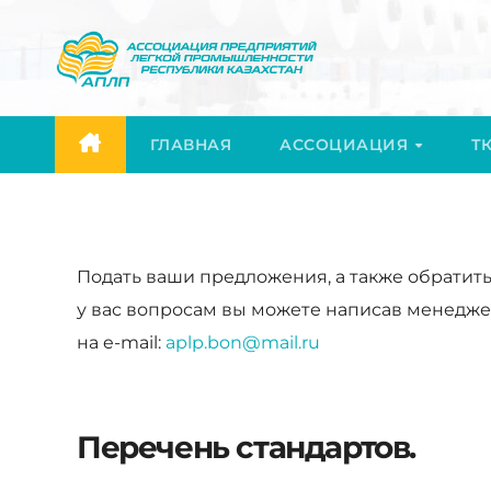
Перейти
к
содержимому
ГЛАВНАЯ
АССОЦИАЦИЯ
ТК
Подать ваши предложения, а также обратит
у вас вопросам вы можете написав менедже
на e-mail:
aplp.bon@mail.ru
Перечень стандартов.