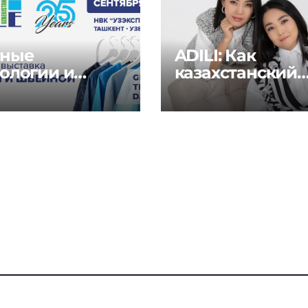
ные
ADILI: Как
ологии и
казахстанский
ения для
бренд объедин
тильной и
традиции и
йной
современность
стрии на
al Textile Days