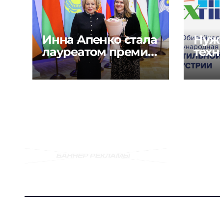
Инна Апенко стала
Нуж
лауреатом премии
техн
«Содружество
реш
моды» в России
текс
шве
инду
Glob