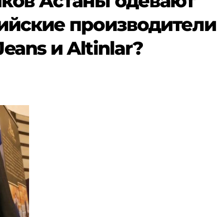
ков Астаны одевают
сийские производители
ans и Altinlar?