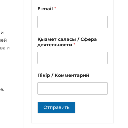
E-mail
*
зи
Қызмет саласы / Сфера
лей
деятельности
*
ва и
Пікір / Комментарий
е.
Отправить