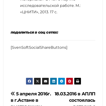
исследовательской работе. М.:
«ЦНИТИ», 2013. 17 с.
поделиться в соц сетях:
[SvenSoftSocialShareButtons]
Навигация
5 апреля 2016г.
18.03.2016 в АПЛП
в г.Астане в
состоялась
по