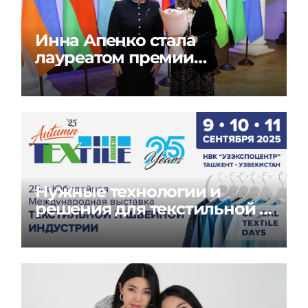
Инна Апенко стала
лауреатом премии
«Содружество моды» в
России
Нужные технологии и
решения для текстильной и
швейной индустрии на
Global Textile Days