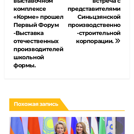
выставочном
встреча с
комплексе
представителями
записям
«Корме» прошел
Синьцзянской
Первый Форум
производственно
-Выставка
-строительной
отечественных
корпорации.
производителей
школьной
формы.
Похожая запись