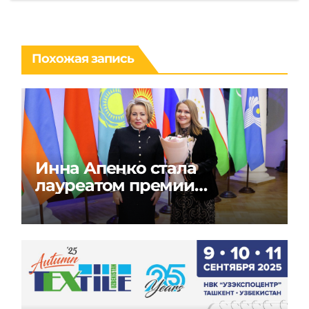
Похожая запись
Инна Апенко стала
лауреатом премии
«Содружество моды» в
России