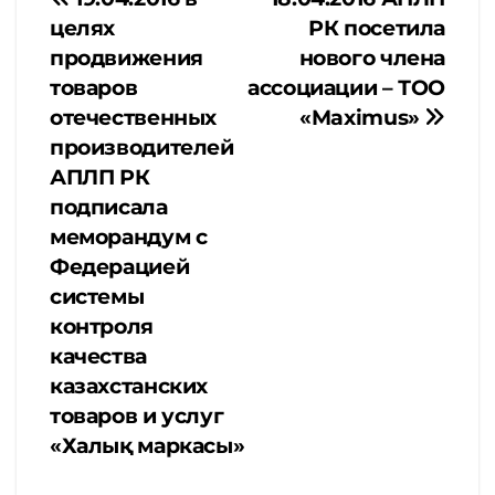
Навигация
целях
РК посетила
по
продвижения
нового члена
товаров
ассоциации – ТОО
записям
отечественных
«Maximus»
производителей
АПЛП РК
подписала
меморандум с
Федерацией
системы
контроля
качества
казахстанских
товаров и услуг
«Халық маркасы»