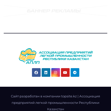
Cайт разработан в компании topsite.kz
|
Ассоциация
предприятий легкой промышленности Республики
Казахстан