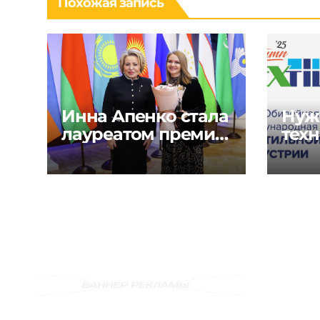
Похожая запись
Инна Апенко стала
Нуж
лауреатом премии
техн
«Содружество
реш
моды» в России
текс
шве
инду
Glob