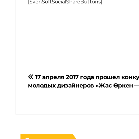
[SvenSoftSocialShareButtons]
Навигация
17 апреля 2017 года прошел конк
молодых дизайнеров «Жас Өркен —
по
записям