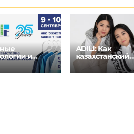
ные
ADILI: Как
ологии и
казахстанский
ения для
бренд объедин
тильной и
традиции и
йной
современность
стрии на
al Textile Days