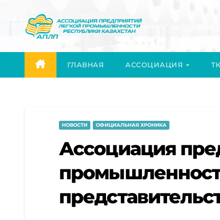
Перейти
к
содержимому
ГЛАВНАЯ
АССОЦИАЦИЯ
ТК
НОВОСТИ
ОФИЦИАЛЬНАЯ ХРОНИКА
Ассоциация пре
промышленност
представительс