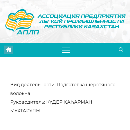
Перейти
к
содержимому
Вид деятельности: Подготовка шерстяного
волокна
Руководитель: КҮДЕР ҚАҺАРМАН
МҰХТАРҰЛЫ