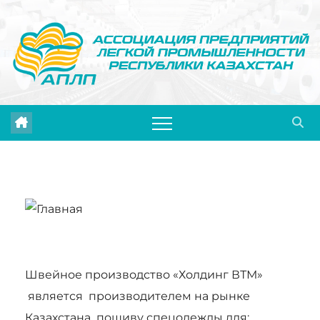
Перейти
к
содержимому
Швейное производство «Холдинг ВТМ»
является производителем на рынке
Казахстана пошиву спецодежды для: