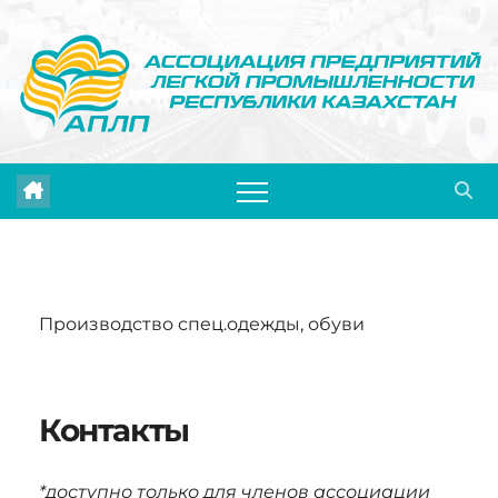
Перейти
к
содержимому
Производство спец.одежды, обуви
Контакты
*доступно только для членов ассоциации