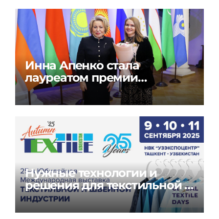
Инна Апенко стала
лауреатом премии
«Содружество моды» в
России
Нужные технологии и
решения для текстильной и
швейной индустрии на
Global Textile Days