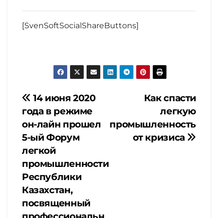
[SvenSoftSocialShareButtons]
Навигация
14 июня 2020
Как спасти
года в режиме
легкую
по
он-лайн прошел
промышленность
5-ый Форум
от кризиса
записям
легкой
промышленности
Республики
Казахстан,
посвященный
профессиональн