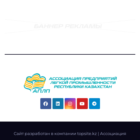
Cайт разработан в компании topsite.kz
|
Ассоциация