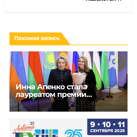
Похожая запись
Инна Апенко стала
лауреатом премии
«Содружество моды» в
России