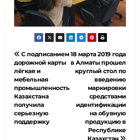
Навигация
С подписанием
18 марта 2019 года
дорожной карты
в Алматы прошел
по
лёгкая и
круглый стол по
мебельная
введению
записям
промышленность
маркировки
Казахстана
средствами
получила
идентификации
серьезную
на обувную
поддержку
продукцию в
Республике
Казахстан