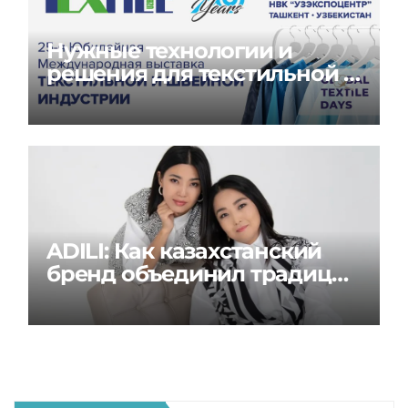
Нужные технологии и
решения для текстильной и
швейной индустрии на
Global Textile Days
ADILI: Как казахстанский
бренд объединил традиции
и современность