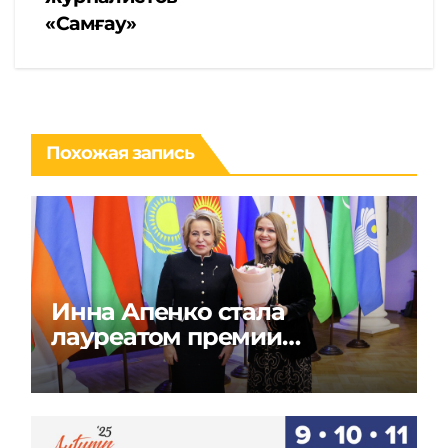
«Самғау»
Похожая запись
Инна Апенко стала
лауреатом премии
«Содружество моды» в
России