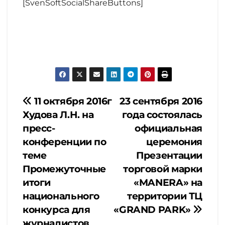
[SvenSoftSocialShareButtons]
Навигация
11 октября 2016г
23 сентября 2016
Худова Л.Н. на
года состоялась
по
пресс-
официальная
конференции по
церемония
записям
теме
Презентации
Промежуточные
торговой марки
итоги
«MANERA» на
национального
территории ТЦ
конкурса для
«GRAND PARK»
журналистов