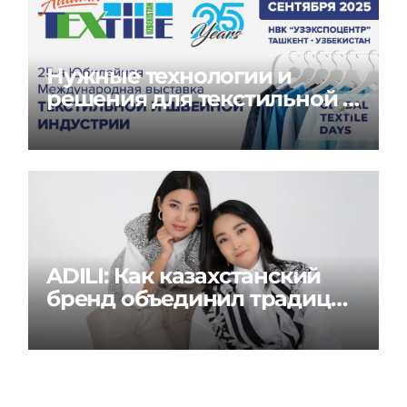
Нужные технологии и
решения для текстильной и
швейной индустрии на
Global Textile Days
ADILI: Как казахстанский
бренд объединил традиции
и современность