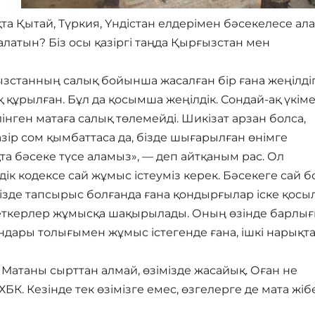
ықта Қытай, Түркия, Үндістан елдерімен бәсекелесе ал
 алатын? Біз осы қазіргі таңда Қырғызстан мен
ғызстанның салық бойынша жасалған бір ғана жеңілді
құрылған. Бұл да қосымша жеңілдік. Сондай-ақ үкіме
нген матаға салық төлемейді. Шикізат арзан болса,
азір сом қымбаттаса да, бізде шығарылған өнімге
қта бәсеке түсе аламыз», — деп айтқаным рас. Ол
к кодексе сай жұмыс істеуміз керек. Бәсекеге сай б
Бізде тапсырыс болғанда ғана қондырғылар іске қосы
еткерлер жұмысқа шақырылады. Оның өзінде барлы
ындары толығымен жұмыс істегенде ғана, ішкі нарықт
. Матаны сырттан алмай, өзімізде жасайық. Оған не
БК. Кезінде тек өзімізге емес, өзгелерге де мата жіб