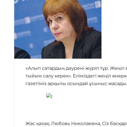
«Алып сатардың дәурені жүріп тұр. Жеңіл ө
тыйым салу керек». Еліміздегі жеңіл өн
газетіміз арқылы осындай ұсыныс жасады. 
Жас қазақ: Любовь Николаевна, Cіз басқа