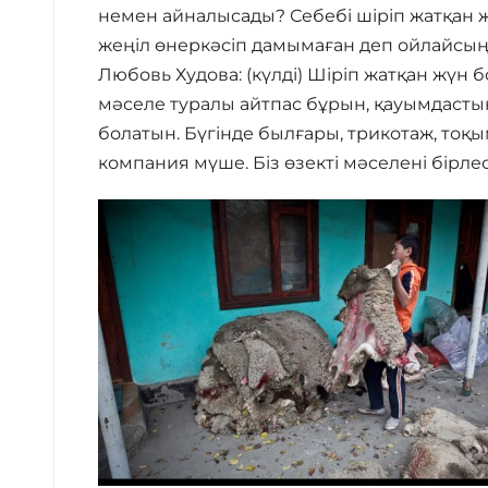
немен айналысады? Себебі шіріп жатқан ж
жеңіл өнеркәсіп дамымаған деп ойлайсың
Любовь Худова: (күлді) Шіріп жатқан жүн 
мәселе туралы айтпас бұрын, қауымдасты
болатын. Бүгінде былғары, трикотаж, тоқым
компания мүше. Біз өзекті мәселені бірл