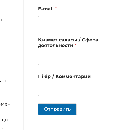
E-mail
*
л
Қызмет саласы / Сфера
деятельности
*
Пікір / Комментарий
қан
немен
Отправить
 ащы
ық