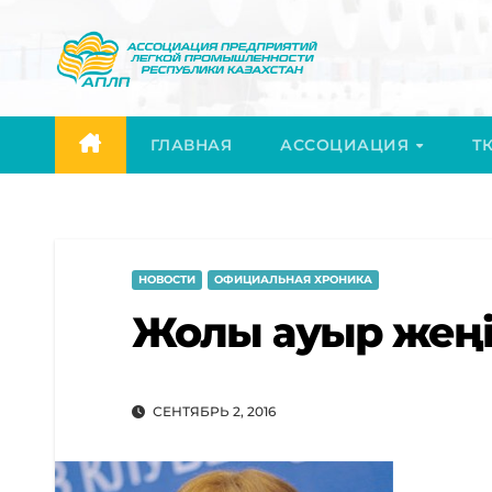
Перейти
к
содержимому
ГЛАВНАЯ
АССОЦИАЦИЯ
ТК
НОВОСТИ
ОФИЦИАЛЬНАЯ ХРОНИКА
Жолы ауыр жеңі
СЕНТЯБРЬ 2, 2016