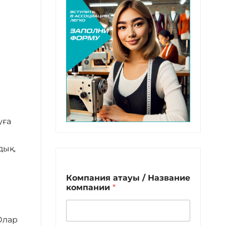
уға
дық.
Компания атауы / Название
компании
*
Олар