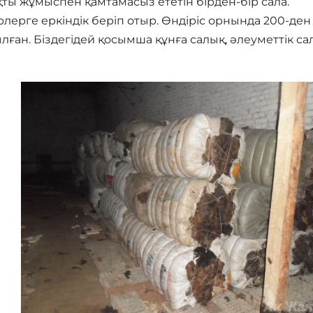
қты жұмыспен қамтамасыз ететін бірден-бір сала.
рлерге еркіндік беріп отыр. Өндіріс орнында 200-ден
ылған. Біздегідей қосымша құнға салық, әлеуметтік са