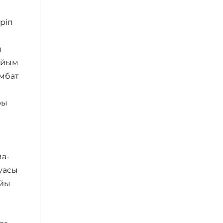
ріп
н
ыйым
ымбат
ры
ма-
руасы
айы