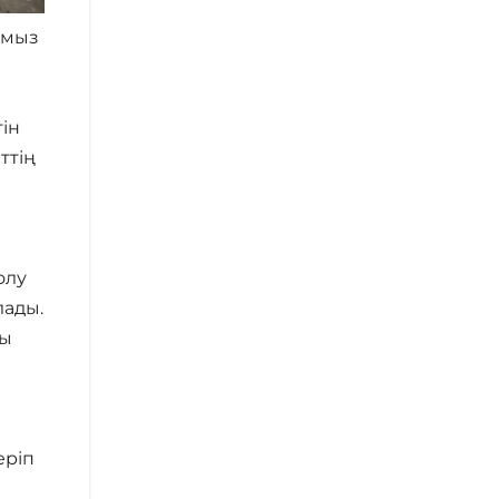
амыз
гін
ттің
олу
лады.
ғы
а
еріп