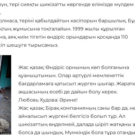
үн, тері сияқты шикізатты көргенде елімізде мүлдем
.
болмаса, теріні қабылдайтын кәсіпорын баршылық. Бұ
қтың жұмысына тоқталайын. 1999 жылы құрылған
а, аяқ киім тігетін өндіріс орындарын қосқанда 110
есіп шешуге тырысамыз.
Жас қазақ: Өндіріс орнының көп болғанына
қуаныштымын. Олар әртүрлі мемлекеттік
бағдарламаға қатысып жүрген шығар. Жарат
ақшасының есебі де дайын болу керек.
Любовь Худова: Әрине!
Жас қазақ: Бірақ компанияның саны бар да, 
айналысып жүргені белгісіз болып тұр. Ал
шикізаттың өңделмей, далада шіріп жатқаны
болса да шындық. Мүмкіндік бола тұра отанд