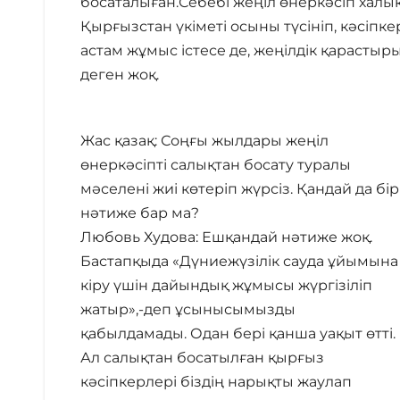
босаталыған.Себебі жеңіл өнеркәсіп халы
Қырғызстан үкіметі осыны түсініп, кәсіпке
астам жұмыс істесе де, жеңілдік қарастыр
деген жоқ.
Жас қазақ: Соңғы жылдары жеңіл
өнеркәсіпті салықтан босату туралы
мәселені жиі көтеріп жүрсіз. Қандай да бір
нәтиже бар ма?
Любовь Худова: Ешқандай нәтиже жоқ.
Бастапқыда «Дүниежүзілік сауда ұйымына
кіру үшін дайындық жұмысы жүргізіліп
жатыр»,-деп ұсынысымызды
қабылдамады. Одан бері қанша уақыт өтті.
Ал салықтан босатылған қырғыз
кәсіпкерлері біздің нарықты жаулап