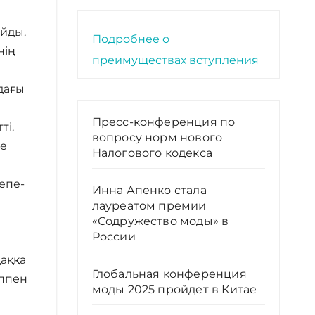
айды.
Подробнее о
нің
преимуществах вступления
дағы
Пресс-конференция по
ті.
вопросу норм нового
ге
Налогового кодекса
епе-
Инна Апенко стала
лауреатом премии
«Содружество моды» в
России
аққа
Глобальная конференция
іппен
моды 2025 пройдет в Китае