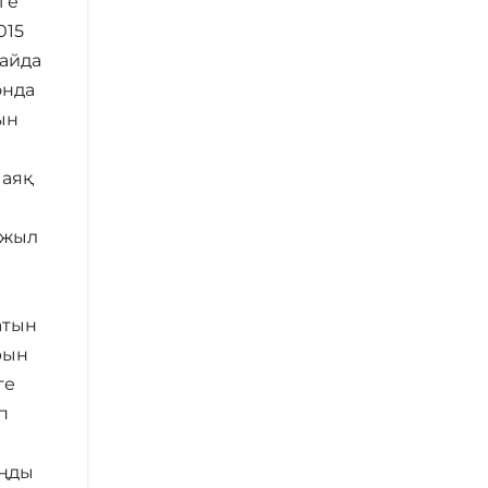
ге
015
қайда
онда
ын
 аяқ
 жыл
атын
рын
ге
п
оңды