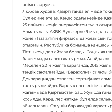
өнімге зәруміз.
Любовь Худова: Қазіргі таңда елімізде тоқ
Бұл әрине өте аз. Кеңес одағы кезінде Қаз
25 пайызы жеңіл өнеркәсіптен түсіп отырғ
Алматыдағы АХБК. Бұл жерде 9 мыңнан аста
және «1 май»тігін фирмасы өз жұмысын то
отырмын. Республика бойынша қаншасы жаб
Тіпті «жоқ» деп айтсақ болады. Соңғы жы
барымызды салып жатырмыз. Алайда әлсір
Мәселен 2014 жылға қарағанда, 2015 жылы
теңдік сақталмайды. «Барахолка» сияқты б
Декларациядан өтпеген, сертификат алмағ
толтырылмайды. Барлық елге есігіміз айқ
жағымызда Қырғызстан бар. Жуырда ғана
қосылды. Көршілес жатқан бұл елде халық
айналысады. Ол үшін бар жағдай қарасты