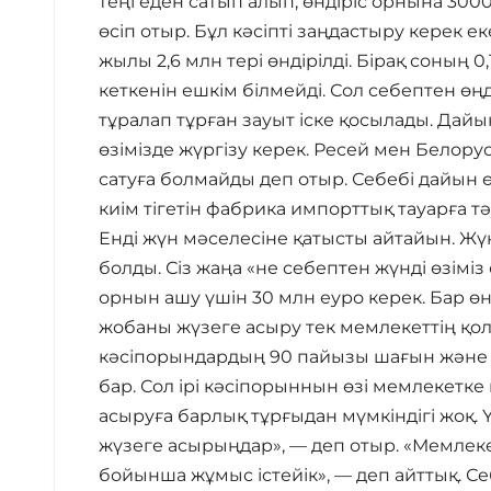
теңгеден сатып алып, өндіріс орнына 3000
өсіп отыр. Бұл кәсіпті заңдастыру керек ек
жылы 2,6 млн тері өндірілді. Бірақ соның 0
кеткенін ешкім білмейді. Сол себептен өңд
тұралап тұрған зауыт іске қосылады. Дайы
өзімізде жүргізу керек. Ресей мен Белорус
сатуға болмайды деп отыр. Себебі дайын өн
киім тігетін фабрика импорттық тауарға т
Енді жүн мәселесіне қатысты айтайын. Ж
болды. Сіз жаңа «не себептен жүнді өзімі
орнын ашу үшін 30 млн еуро керек. Бар өн
жобаны жүзеге асыру тек мемлекеттің қол
кәсіпорындардың 90 пайызы шағын және орт
бар. Сол ірі кәсіпорыннын өзі мемлекетк
асыруға барлық тұрғыдан мүмкіндігі жоқ.
жүзеге асырыңдар», — деп отыр. «Мемлекет
бойынша жұмыс істейік», — деп айттық. С