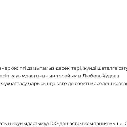
неркәсіпті дамытамыз десек, тері, жүнді шетелге сат
еркәсіп қауымдастығының төрайымы Любовь Худова
Сұхбаттасу барысында өзге де өзекті мәселені қозға
ратын қауымдастыққа 100-ден астам компания мүше. 