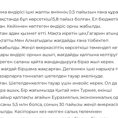
ыма өндірісі ішкі жалпы өнімнің 0,5 пайызын ғана құр
ақстанда бұл көрсеткіш15,8 пайыз болған. Ел бюджеті
ан. Кейіннен көптеген өндіріс орны жабылды.
м адам қызмет етті. Мақта иіретін цех,Гагарин атын
қтатты.Мен Алматыдағы жағдайды ғана тізбектеп
ылды. Жеңіл өкеркәсіптің көрсеткіші төмендеп кет
лдары өндіріс орнын ашып, жағдайды қалпына келтіру
еген саланы қайта жандандыруға біраз жыл керек.
 жағдай біршама жақсарған. Дегенмен ішкі нарықта т
азарларға тонналап шетелден тауар әкелінуде.
ан. Шетелденкелген тауар үшін инвойс керек. Ол да
ара ашық. Бір жағымызда Қытай мен Түркия, екінші
 айыр қалпақты ағайын Еуразиялық экономикалық од
 саны 5,5 млн болса, соның 30 пайызы жеңіл өнеркәс
рылды. Кәсіпорын кез-келген салық төлемінен