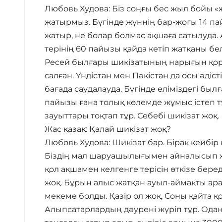
Любовь Худова: Біз соңғы бес жыл бойы «ж
жатырмыз. Бүгінде жүннің бар-жоғы 14 пай
жатыр, не болар болмас ақшаға сатылуда
терінің 60 пайызы қайда кетіп жатқаны бе
Ресей былғары шикізатының нарығын қорғ
салған. Үндістан мен Пәкістан да осы әдіс
бағада саудалауда. Бүгінде еліміздегі б
пайызы ғана толық көлемде жұмыс істеп 
зауыттары тоқтап тұр. Себебі шикізат жоқ.
Жас қазақ: Қалай шикізат жоқ?
Любовь Худова: Шикізат бар. Бірақ кейбір
Біздің мал шаруашылығымен айналысып ж
қол ақшамен келгенге терісін өткізе беред
жоқ. Бұрын алыс жатқан ауыл-аймақты ара
мекеме болды. Қазір ол жоқ. Соны қайта қ
Алыпсатарлардың дәурені жүріп тұр. Одан 