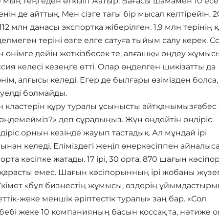
 мың теңгеден өткізіп жатыр. Бағасы шамамен 10 есе
енін де айттық. Мен сізге тағы бір мысал келтірейін. 2
,112 млн данасы экспортқа жіберілген. 1,9 млн терінің 
елмеген теріні өзге елге сатуға тыйым салу керек. С
н өнімге дейін жеткізбесек те, алғашқы өңдеу жұмыс
сия келесі кезеңге өтті. Олар өңделген шикізатты да
ім, алғысы келеді. Егер де былғары өзімізден болса,
әуелді болмайды.
үн кластерін құру туралы ұсынысты айтқанымызғабес
з өңдемейміз?» деп сұрадыңыз. Жүн өңдейтін өндіріс
діріс орнын кезінде жауып тастадық. Ал мұндай ірі
ынан келеді. Еліміздегі жеңіл өнеркәсіппен айналыс
а кәсіпке жатады. 17 ірі, 30 орта, 870 шағын кәсіпо
е қарасты емес. Шағын кәсіпорынның ірі жобаны жүзе
 Үкімет «бұл бизнестің жұмысы, өздерің ұйымдастыры
тік-жеке меншік әріптестік туралы» заң бар. «Сол
ебебі жеке 10 компанияның басын қоссақ та, нәтиже 