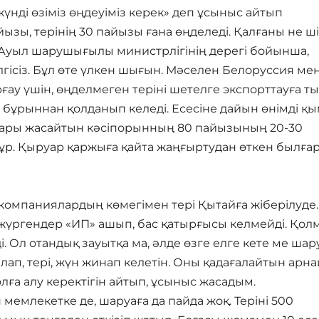
үнді өзіміз өңдеуіміз керек» деп ұсыныс айтып
ызы, терінің 30 пайызы ғана өңделеді. Қалғаны не ші
. Ауыл шарушығылы министрлігінің дерегі бойынша,
лгісіз. Бұл өте үлкен шығын. Мәселен Белоруссия ме
ау үшін, өңделмеген теріні шетелге экспорттауға т
ті бұрыннан қолданып келеді. Есесіне дайын өнімді қ
ылғары жасайтын кәсіпорынның 80 пайызының 20-30
тұр. Қыруар қаржыға қайта жаңғыртудан өткен былға
 компаниялардың көмегімен тері Қытайға жіберілуде.
үргендер «ИП» ашып, бас қатырғысы келмейді. Қол
і. Ол отандық зауытқа ма, әлде өзге елге кете ме ша
лап, тері, жүн жинап келетін. Оны қадағалайтын арн
олға алу керектігін айтып, ұсыныс жасадым.
мемлекетке де, шаруаға да пайда жоқ. Теріні 500