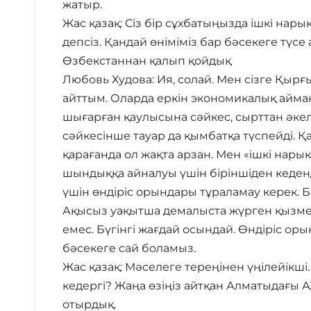
жатыр.
Жас қазақ: Сіз бір сұхбатыңызда ішкі нар
депсіз. Қандай өніміміз бар бәсекеге түсе
Өзбекстаннан қалып қойдық
Любовь Худова: Ия, солай. Мен сізге Қыр
айттым. Оларда еркін экономикалық аймақ 
шығарған қаулысына сәйкес, сырттан әкелі
сәйкесінше тауар да қымбатқа түспейді. Қ
қарағанда ол жақта арзан. Мен «ішкі нары
шындыққа айналуы үшін біріншіден кеденді
үшін өндіріс орындары тұраламау керек. 
Ақысыз уақытша демалыста жүрген қызм
емес. Бүгінгі жағдай осындай. Өндіріс ор
бәсекеге сай боламыз.
Жас қазақ: Мәселеге тереңінен үңілейікші
кедергі? Жаңа өзіңіз айтқан Алматыдағы АХ
отырдық.