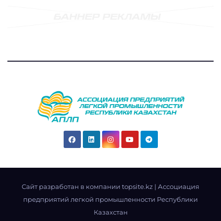
Cайт разработан в компании topsite.kz
|
Ассоциация
предприятий легкой промышленности Республики
Казахстан