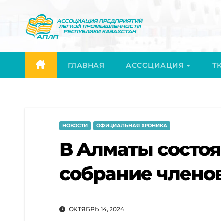
Перейти
к
содержимому
ГЛАВНАЯ
АССОЦИАЦИЯ
ТК
НОВОСТИ
ОФИЦИАЛЬНАЯ ХРОНИКА
В Алматы состо
собрание члено
ОКТЯБРЬ 14, 2024