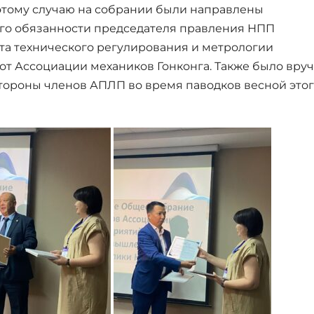
 этому случаю на собрании были направлены
го обязанности председателя правления НПП
ета технического регулирования и метрологии
 от Ассоциации механиков Гонконга. Также было вру
тороны членов АПЛП во время паводков весной это