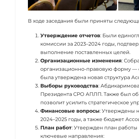
В ходе заседания были приняты следующ
Утверждение отчетов
: Были единог
комиссии за 2023–2024 годы, подтв
выполнение поставленных целей.
Организационные изменения
: Соб
организационно-правовую форму — с
была утверждена новая структура Ас
Выборы руководства
: Абдикаримов
Президента СРО АПЛП. Также был об
позволит усилить стратегическое уп
Финансовые вопросы
: Утверждены 
2024–2025 годы, а также бюджет Асс
План работ
: Утвержден план работ
ключевые направления: