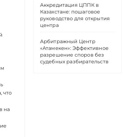
Аккредитация ЦППК в
Казахстане: пошаговое
руководство для открытия
центра
й
Арбитражный Центр
«Атамекен»: Эффективное
разрешение споров без
судебных разбирательств
им
ть
, что
в на
щие