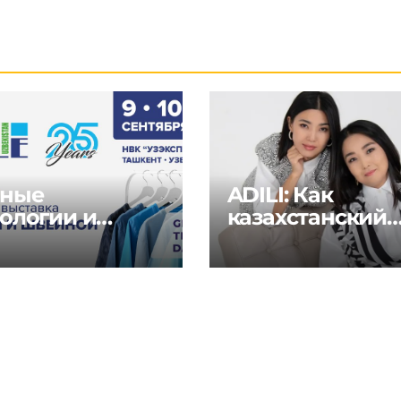
ные
ADILI: Как
ологии и
казахстанский
ения для
бренд объедин
тильной и
традиции и
йной
современность
стрии на
al Textile Days