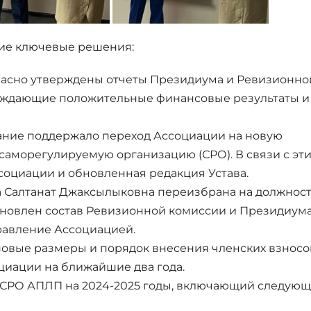
ие ключевые решения:
ласно утверждены отчеты Президиума и Ревизионно
ерждающие положительные финансовые результаты и
рание поддержало переход Ассоциации на новую
аморегулируемую организацию (СРО). В связи с эт
социации и обновленная редакция Устава.
а Салтанат Джаксылыковна переизбрана на должнос
новлен состав Ревизионной комиссии и Президиума
равление Ассоциацией.
новые размеры и порядок внесения членских взносо
оциации на ближайшие два года.
ы СРО АПЛП на 2024-2025 годы, включающий следую