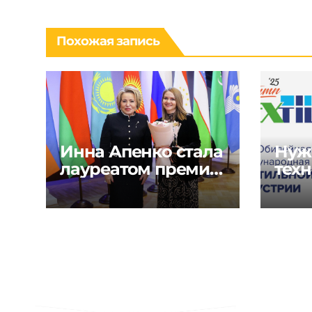
Похожая запись
Инна Апенко стала
Нуж
лауреатом премии
техн
«Содружество
реш
моды» в России
текс
шве
инду
Glob