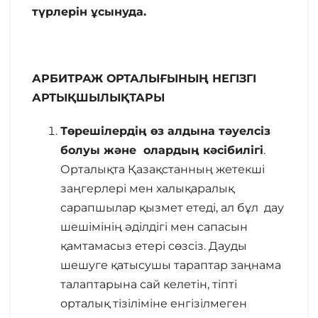
түрлерін ұсынуда.
АРБИТРАЖ ОРТАЛЫҒЫНЫҢ НЕГІЗГІ
АРТЫҚШЫЛЫҚТАРЫ
Төрешілердің өз алдына т
әуелсіз
болуы
және
олардың
кәсібилігі
.
Орталықта Қазақстанның жетекші
заңгерлері мен халықаралық
сарапшылар қызмет етеді, ал бұл дау
шешімінің әділдігі мен сапасын
қамтамасыз етері сөзсіз. Дауды
шешуге қатысушы тараптар заңнама
талаптарына сай келетін, тіпті
орталық тізіліміне енгізілмеген