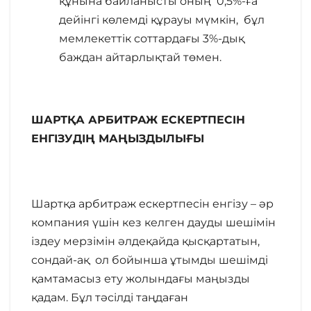
құнына байланысты оның 0,5%-ға
дейінгі көлемді құрауы мүмкін, бұл
мемлекеттік соттардағы 3%-дық
баждан айтарлықтай төмен.
ШАРТҚА АРБИТРАЖ ЕСКЕРТПЕСІН
ЕНГІЗУДІҢ МАҢЫЗДЫЛЫҒЫ
Шартқа арбитраж ескертпесін енгізу – әр
компания үшін кез келген дауды шешімін
іздеу мерзімін әлдеқайда қысқартатын,
сондай-ақ ол бойынша ұтымды шешімді
қамтамасыз ету жолындағы маңызды
қадам. Бұл тәсілді таңдаған