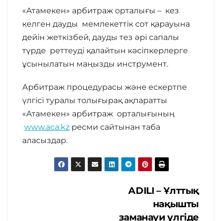
«Атамекен» арбитраж орталығы – кез
келген дауды мемлекеттік сот қарауына
дейін жеткізбей, дауды тез әрі сапалы
түрде реттеуді қалайтын кәсіпкерлерге
ұсынылатын маңызды инструмент.
Арбитраж процедурасы және ескертпе
үлгісі туралы толығырақ ақпаратты
«Атамекен» арбитраж орталығының
www.aca.kz
ресми сайтынан таба
аласыздар.
Жазба
ADILI – Ұлттық
нақышты
навигациясы
заманауи үлгіде