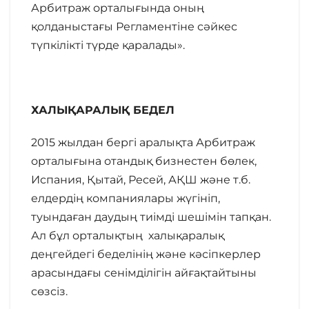
Арбитраж орталығында оның
қолданыстағы Регламентіне сәйкес
түпкілікті түрде қаралады».
ХАЛЫҚАРАЛЫҚ БЕДЕЛ
2015 жылдан бергі аралықта Арбитраж
орталығына отандық бизнестен бөлек,
Испания, Қытай, Ресей, АҚШ және т.б.
елдердің компаниялары жүгініп,
туындаған даудың тиімді шешімін тапқан.
Ал бұл орталықтың халықаралық
деңгейдегі беделінің және кәсіпкерлер
арасындағы сенімділігін айғақтайтыны
сөзсіз.