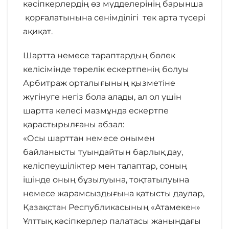
кәсіпкерлердің өз мүдделерінің барынша
қорғалатынына сенімділігі тек арта түсері
ақиқат.
Шартта немесе тараптардың бөлек
келісімінде төрелік ескертпенің болуы
Арбитраж орталығының қызметіне
жүгінуге негіз бола алады, ал ол үшін
шартта келесі мазмұнда ескертпе
қарастырылғаны абзал:
«Осы шарттан немесе онымен
байланысты туындайтын барлық дау,
келіспеушіліктер мен талаптар, соның
ішінде оның бұзылуына, тоқтатылуына
немесе жарамсыздығына қатысты даулар,
Қазақстан Республикасының «Атамекен»
Ұлттық кәсіпкерлер палатасы жанындағы