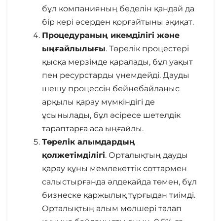
бұл компанияның беделін қандай да
бір кері әсерден қорғайтыны ақиқат.
Процедураның икемділігі және
ыңғайлылығы
. Төрелік процестері
қысқа мерзімде қаралады, бұл уақыт
пен ресурстарды үнемдейді. Дауды
шешу процессін бейнебайланыс
арқылы қарау мүмкіндігі де
ұсынылады, бұл әсіресе шетелдік
тараптарға аса ыңғайлы.
Т
өрелік алымдар
дың
қолжетімділігі
. Орталықтың дауды
қарау құны мемлекеттік соттармен
салыстырғанда әлдеқайда төмен, бұл
бизнеске қаржылық тұрғыдан тиімді.
Орталықтың алым мөлшері талап