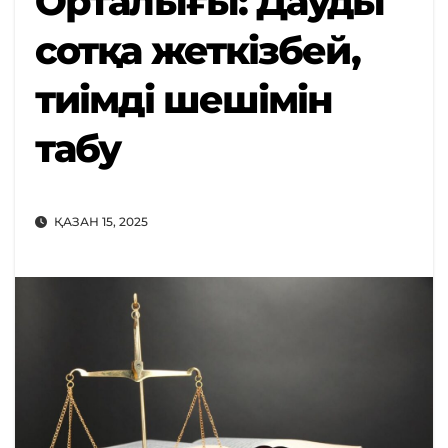
Орталығы: Дауды
сотқа жеткізбей,
тиімді шешімін
табу
ҚАЗАН 15, 2025