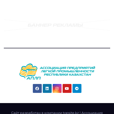
Cайт разработан в компании topsite.kz
|
Ассоциация