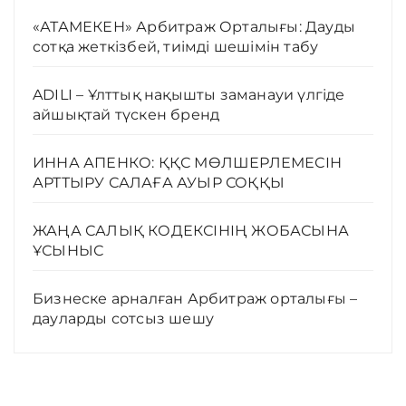
«АТАМЕКЕН» Арбитраж Орталығы: Дауды
сотқа жеткізбей, тиімді шешімін табу
ADILI – Ұлттық нақышты заманауи үлгіде
айшықтай түскен бренд
ИННА АПЕНКО: ҚҚС МӨЛШЕРЛЕМЕСІН
АРТТЫРУ САЛАҒА АУЫР СОҚҚЫ
ЖАҢА САЛЫҚ КОДЕКСІНІҢ ЖОБАСЫНА
ҰСЫНЫС
Бизнеске арналған Арбитраж орталығы –
дауларды сотсыз шешу