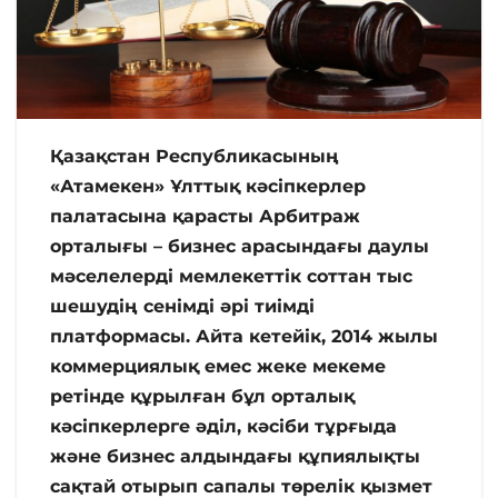
Қазақстан Республикасының
«Атамекен» Ұлттық кәсіпкерлер
палатасына қарасты Арбитраж
орталығы – бизнес арасындағы даулы
мәселелерді мемлекеттік соттан тыс
шешудің сенімді әрі тиімді
платформасы.
Айта кетейік, 2014 жылы
коммерциялық емес жеке мекеме
ретінде құрылған бұл орталық
кәсіпкерлерге әділ, кәсіби тұрғыда
және бизнес алдындағы құпиялықты
сақтай отырып сапалы төрелік қызмет