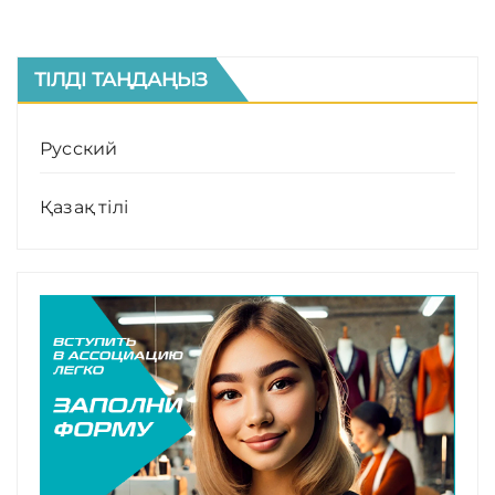
ТІЛДІ ТАҢДАҢЫЗ
Русский
Қазақ тілі