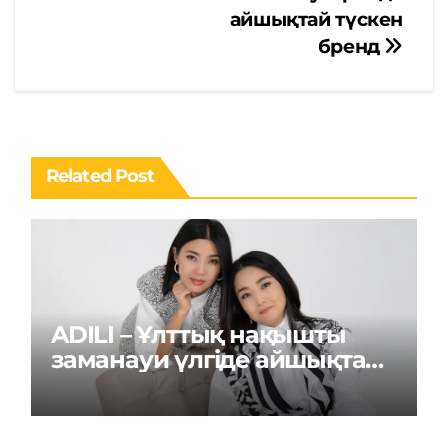
айшықтай түскен
бренд
Related Post
ADILI – Ұлттық нақышты
заманауи үлгіде айшықтай
түскен бренд