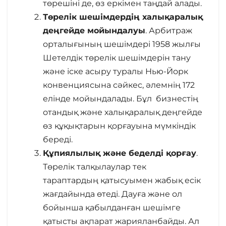
төрешіні де, өз еркімен таңдай алады.
Төрелік шешімдердің халықаралық
деңгейде
мойындалуы
. Арбитраж
орталығының шешімдері 1958 жылғы
Шетелдік төрелік шешімдерін тану
және іске асыру туралы Нью-Йорк
конвенциясына сәйкес, әлемнің 172
елінде мойындалады. Бұл бизнестің
отандық және халықаралық деңгейде
өз құқықтарын қорғауына мүмкіндік
береді.
Құпиялылық және беделді қорғау
.
Төрелік талқылаулар тек
тараптардың қатысуымен жабық есік
жағдайында өтеді. Дауға және ол
бойынша қабылданған шешімге
қатысты ақпарат жарияланбайды. Ал